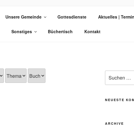
 AM PARK
Unsere Gemeinde
Gottesdienste
Aktuelles | Termi
Sonstiges
Büchertisch
Kontakt
Suche
nach:
NEUESTE KO
ARCHIVE