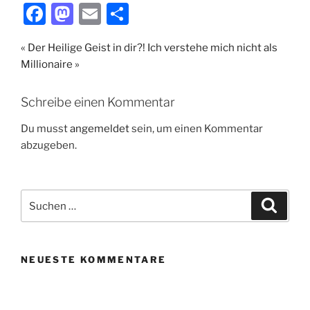
F
M
E
T
a
a
m
ei
« Der Heilige Geist in dir?!
Ich verstehe mich nicht als
c
st
ai
le
Millionaire »
e
o
l
n
b
d
Schreibe einen Kommentar
o
o
Du musst
angemeldet
sein, um einen Kommentar
o
n
abzugeben.
k
Suche
Suche
nach:
NEUESTE KOMMENTARE