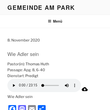
Zum
GEMEINDE AM PARK
Inhalt
springen
Menü
8. November 2020
Wie Adler sein
Pastor(in):
Thomas Huth
Passage:
Apg. 8, 6-40
Dienstart:
Predigt
Wie Adler sein
F
M
E
T