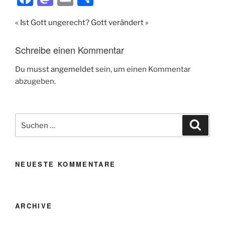
a
a
m
ei
« Ist Gott ungerecht?
Gott verändert »
c
st
ai
le
e
o
l
n
Schreibe einen Kommentar
b
d
Du musst
angemeldet
sein, um einen Kommentar
o
o
abzugeben.
o
n
k
Suche
Suche
nach:
NEUESTE KOMMENTARE
ARCHIVE