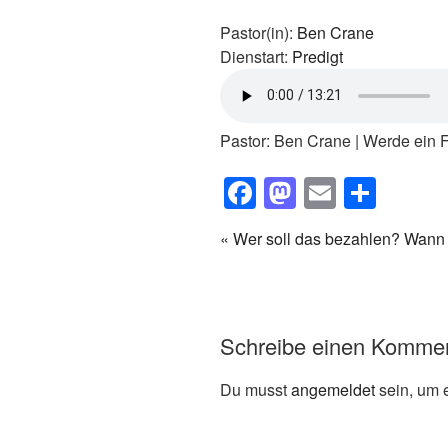
Pastor(in):
Ben Crane
Dienstart:
Predigt
Pastor: Ben Crane | Werde ein 
F
M
E
T
a
a
m
eil
« Wer soll das bezahlen?
Wann 
c
st
ail
e
e
o
n
b
d
Schreibe einen Komme
o
o
o
n
Du musst
angemeldet
sein, um 
k