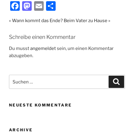
F
M
E
T
a
a
m
ei
« Wann kommt das Ende?
Beim Vater zu Hause »
c
st
ai
le
e
o
l
n
Schreibe einen Kommentar
b
d
Du musst
angemeldet
sein, um einen Kommentar
o
o
abzugeben.
o
n
k
Suche
Suche
nach:
NEUESTE KOMMENTARE
ARCHIVE