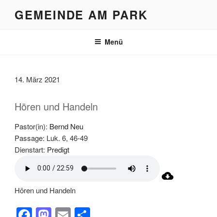
Zum
GEMEINDE AM PARK
Inhalt
springen
Menü
14. März 2021
Hören und Handeln
Pastor(in):
Bernd Neu
Passage:
Luk. 6, 46-49
Dienstart:
Predigt
Hören und Handeln
F
M
E
T