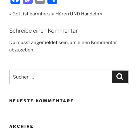
a
a
m
ei
« Gott ist barmherzig
Hören UND Handeln »
c
st
ai
le
e
o
l
n
Schreibe einen Kommentar
b
d
Du musst
angemeldet
sein, um einen Kommentar
o
o
abzugeben.
o
n
k
Suche
Suche
nach:
NEUESTE KOMMENTARE
ARCHIVE