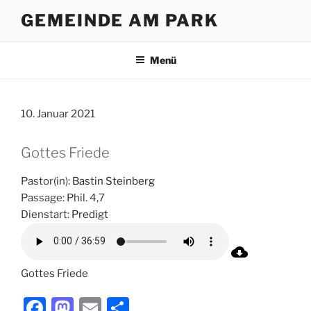
Zum
GEMEINDE AM PARK
Inhalt
springen
Menü
10. Januar 2021
Gottes Friede
Pastor(in):
Bastin Steinberg
Passage:
Phil. 4,7
Dienstart:
Predigt
Gottes Friede
F
M
E
T