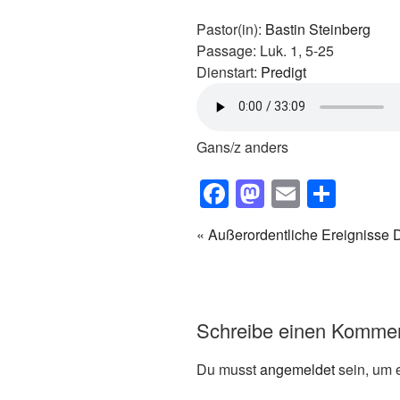
Pastor(in):
Bastin Steinberg
Passage:
Luk. 1, 5-25
Dienstart:
Predigt
Gans/z anders
F
M
E
T
a
a
m
eil
« Außerordentliche Ereignisse
D
c
st
ail
e
e
o
n
b
d
Schreibe einen Komme
o
o
o
n
Du musst
angemeldet
sein, um 
k