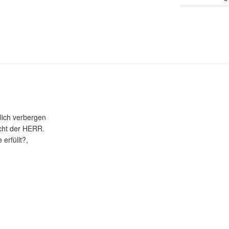
lich verbergen
icht der HERR.
erfüllt?,