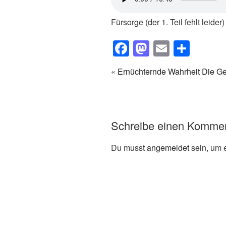
Fürsorge (der 1. Teil fehlt leider)
F
M
E
T
a
a
m
eil
« Ernüchternde Wahrheit
Die Ge
c
st
ail
e
e
o
n
b
d
Schreibe einen Komme
o
o
o
n
Du musst
angemeldet
sein, um 
k