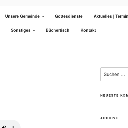
 AM PARK
Unsere Gemeinde
Gottesdienste
Aktuelles | Termi
Sonstiges
Büchertisch
Kontakt
Suche
nach:
NEUESTE KO
ARCHIVE