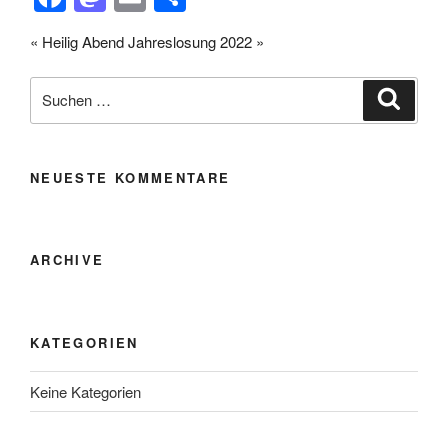
a
a
m
eil
« Heilig Abend
Jahreslosung 2022 »
c
st
ail
e
e
o
n
Suche
Suche
nach:
b
d
o
o
o
n
NEUESTE KOMMENTARE
k
ARCHIVE
KATEGORIEN
Keine Kategorien