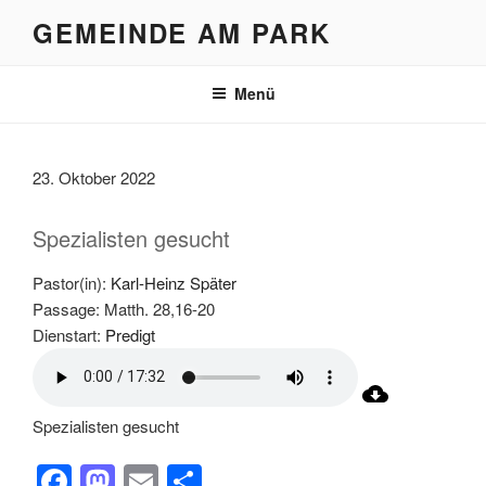
Zum
GEMEINDE AM PARK
Inhalt
springen
Menü
23. Oktober 2022
Spezialisten gesucht
Pastor(in):
Karl-Heinz Später
Passage:
Matth. 28,16-20
Dienstart:
Predigt
Spezialisten gesucht
F
M
E
T