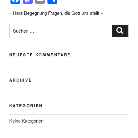
a
a
m
eil
« Herz Begegnung
Fragen, die Gott uns stellt »
c
st
ail
e
e
o
n
Suche
Suche
nach:
b
d
o
o
o
n
NEUESTE KOMMENTARE
k
ARCHIVE
KATEGORIEN
Keine Kategorien