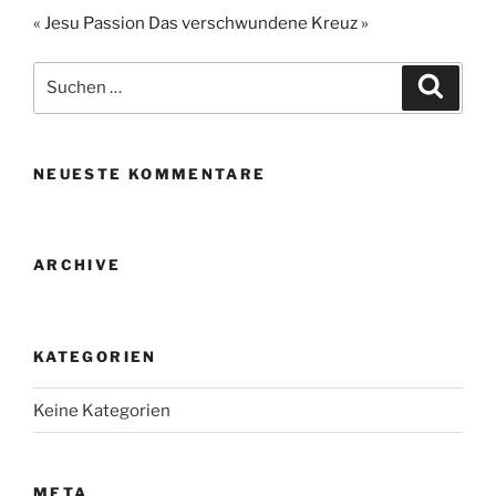
a
a
m
ei
« Jesu Passion
Das verschwundene Kreuz »
c
st
ai
le
e
o
l
n
Suche
Suche
b
d
nach:
o
o
o
n
NEUESTE KOMMENTARE
k
ARCHIVE
KATEGORIEN
Keine Kategorien
META