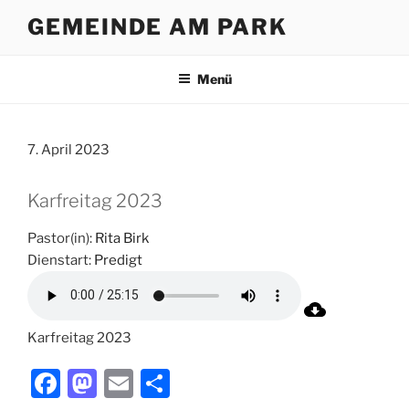
Zum
GEMEINDE AM PARK
Inhalt
springen
Menü
7. April 2023
Karfreitag 2023
Pastor(in):
Rita Birk
Dienstart:
Predigt
Karfreitag 2023
F
M
E
T