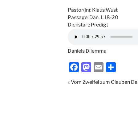
Pastor(in):
Klaus Wust
Passage:
Dan. 1, 18-20
Dienstart:
Predigt
Daniels Dilemma
F
M
E
T
a
a
m
ei
« Vom Zweifel zum Glauben
Den
c
st
ai
le
e
o
l
n
b
d
o
o
o
n
k