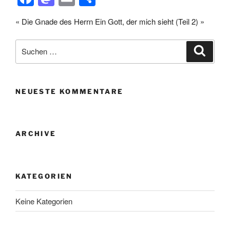
a
a
m
eil
« Die Gnade des Herrn
Ein Gott, der mich sieht (Teil 2) »
c
st
ail
e
e
o
n
Suche
Suche
b
d
nach:
o
o
o
n
NEUESTE KOMMENTARE
k
ARCHIVE
KATEGORIEN
Keine Kategorien